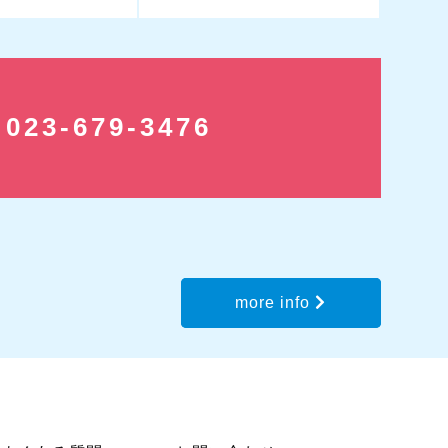
:023-679-3476
more info
click